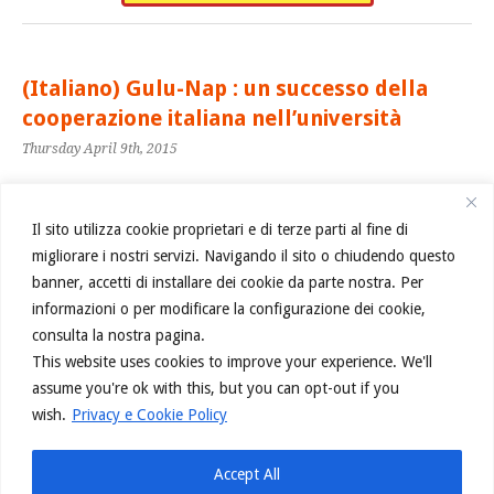
(Italiano) Gulu-Nap : un successo della
cooperazione italiana nell’università
Thursday April 9th, 2015
Sorry, this entry is only available in
Italiano
.
Il sito utilizza cookie proprietari e di terze parti al fine di
migliorare i nostri servizi. Navigando il sito o chiudendo questo
Categories:
|
Permalink
banner, accetti di installare dei cookie da parte nostra. Per
informazioni o per modificare la configurazione dei cookie,
consulta la nostra pagina.
COMMENTS ARE CLOSED.
This website uses cookies to improve your experience. We'll
assume you're ok with this, but you can opt-out if you
← Previous Post
wish.
Privacy e Cookie Policy
Next Post →
Accept All